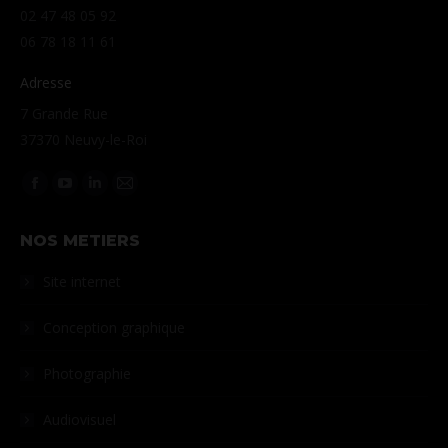
02 47 48 05 92
06 78 18 11 61
Adresse
7 Grande Rue
37370 Neuvy-le-Roi
Retrouvez-nous sur :
La
La
La
La
page
page
page
page
NOS METIERS
Facebook
YouTube
LinkedIn
Courriel
s'ouvre
s'ouvre
s'ouvre
s'ouvre
Site internet
dans
dans
dans
dans
une
une
une
une
Conception graphique
nouvelle
nouvelle
nouvelle
nouvelle
Photographie
fenêtre
fenêtre
fenêtre
fenêtre
Audiovisuel