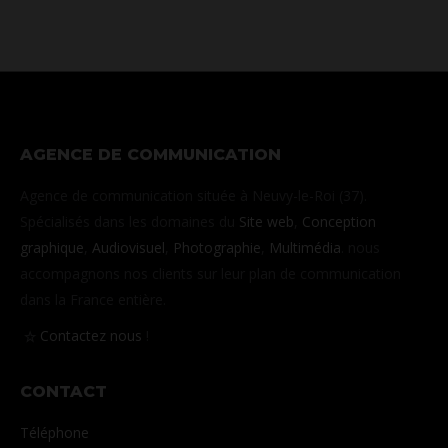
sur
sur
sur
sur
sur
Facebook
X
Pinterest
LinkedIn
WhatsApp
AGENCE DE COMMUNICATION
Agence de communication située à Neuvy-le-Roi (37).
Spécialisés dans les domaines du
Site web
,
Conception
graphique
,
Audiovisuel
,
Photographie
,
Multimédia
. nous
accompagnons nos clients sur leur plan de communication
dans la France entière.
Contactez nous
!
CONTACT
Téléphone