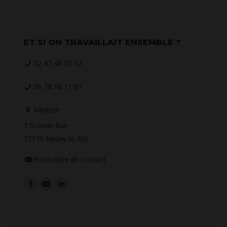
ET SI ON TRAVAILLAIT ENSEMBLE ?
02 47 48 05 92
06 78 18 11 61
Adresse
7 Grande Rue
37370 Neuvy-le-Roi
Formulaire de contact
Retrouvez-nous sur :
La
La
La
page
page
page
Facebook
YouTube
LinkedIn