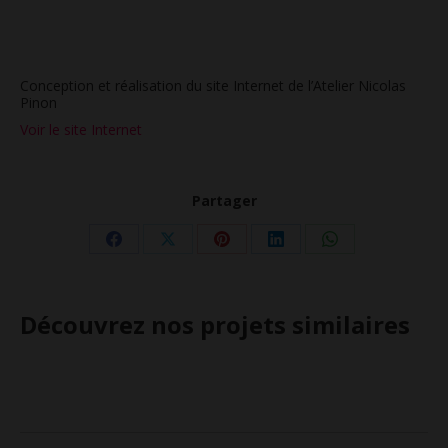
Conception et réalisation du site Internet de l’Atelier Nicolas
Pinon
Voir le site Internet
Partager
Partager
Partager
Partager
Partager
Partager
sur
sur
sur
sur
sur
Facebook
X
Pinterest
LinkedIn
WhatsApp
Découvrez nos projets similaires