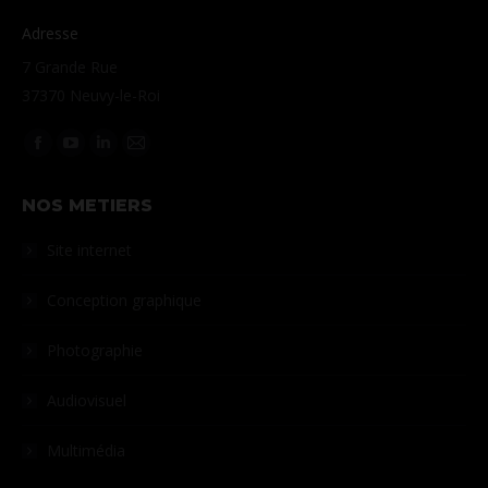
Adresse
7 Grande Rue
37370 Neuvy-le-Roi
Retrouvez-nous sur :
La
La
La
La
page
page
page
page
NOS METIERS
Facebook
YouTube
LinkedIn
Courriel
s'ouvre
s'ouvre
s'ouvre
s'ouvre
Site internet
dans
dans
dans
dans
une
une
une
une
Conception graphique
nouvelle
nouvelle
nouvelle
nouvelle
Photographie
fenêtre
fenêtre
fenêtre
fenêtre
Audiovisuel
Multimédia