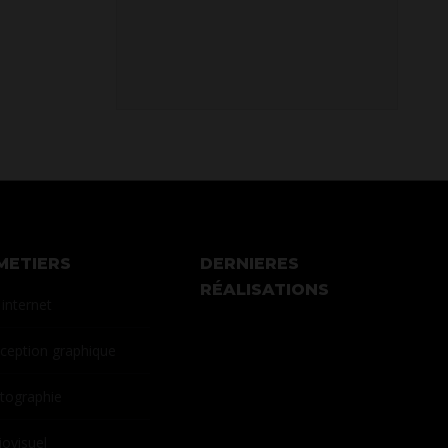
METIERS
DERNIERES
RÉALISATIONS
 internet
ception graphique
tographie
iovisuel