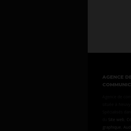
AGENCE D
COMMUNIC
Agence de com
située à Neuvy-
Spécialisés da
du
Site web
,
Co
graphique
,
Aud