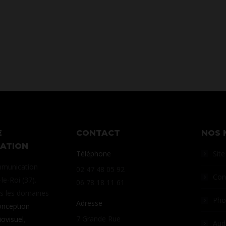
E
CONTACT
NOS 
ATION
Téléphone
Site
munication
02 47 48 05 92
Con
le-Roi (37).
06 78 18 11 61
ns les domaines
Pho
Adresse
nception
7 Grande Rue
iovisuel
,
Aud