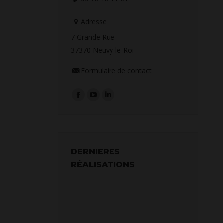
Adresse
7 Grande Rue
37370 Neuvy-le-Roi
Formulaire de contact
Retrouvez-nous sur :
La
La
La
page
page
page
Facebook
YouTube
LinkedIn
s'ouvre
s'ouvre
s'ouvre
DERNIERES
dans
dans
dans
RÉALISATIONS
une
une
une
nouvelle
nouvelle
nouvelle
fenêtre
fenêtre
fenêtre