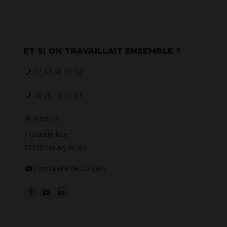
ET SI ON TRAVAILLAIT ENSEMBLE ?
02 47 48 05 92
06 78 18 11 61
Adresse
7 Grande Rue
37370 Neuvy-le-Roi
Formulaire de contact
Retrouvez-nous sur :
La
La
La
page
page
page
Facebook
YouTube
LinkedIn