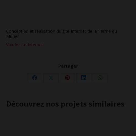
Conception et réalisation du site Internet de la Ferme du
Mûrier
Voir le site Internet
Partager
Partager
Partager
Partager
Partager
Partager
sur
sur
sur
sur
sur
Facebook
X
Pinterest
LinkedIn
WhatsApp
Découvrez nos projets similaires