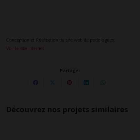
Conception et Réalisation du site web de podologues.
Voir le site internet
Partager
Partager
Partager
Partager
Partager
Partager
sur
sur
sur
sur
sur
Facebook
X
Pinterest
LinkedIn
WhatsApp
Découvrez nos projets similaires