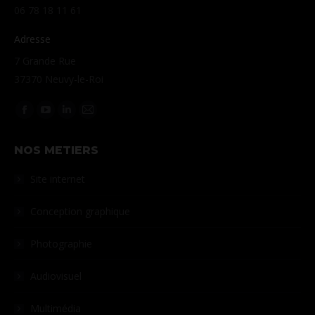
06 78 18 11 61
Adresse
7 Grande Rue
37370 Neuvy-le-Roi
Retrouvez-nous sur :
La
La
La
La
page
page
page
page
NOS METIERS
Facebook
YouTube
LinkedIn
Courriel
s'ouvre
s'ouvre
s'ouvre
s'ouvre
Site internet
dans
dans
dans
dans
une
une
une
une
Conception graphique
nouvelle
nouvelle
nouvelle
nouvelle
Photographie
fenêtre
fenêtre
fenêtre
fenêtre
Audiovisuel
Multimédia