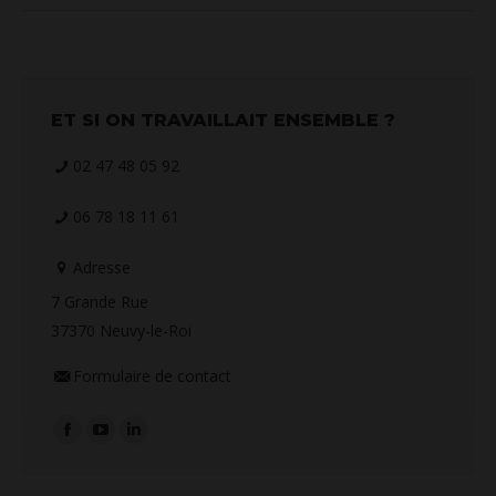
ET SI ON TRAVAILLAIT ENSEMBLE ?
02 47 48 05 92
06 78 18 11 61
Adresse
7 Grande Rue
37370 Neuvy-le-Roi
Formulaire de contact
Retrouvez-nous sur :
La
La
La
page
page
page