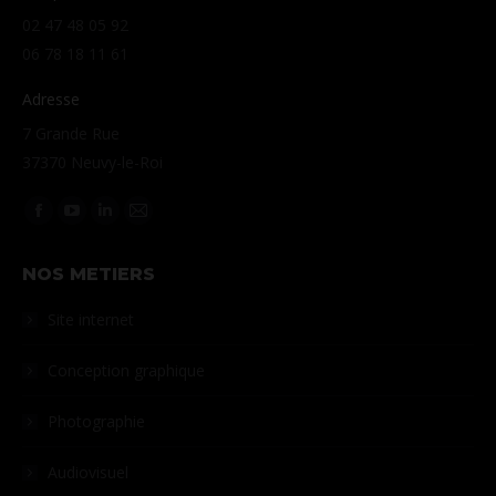
02 47 48 05 92
06 78 18 11 61
Adresse
7 Grande Rue
37370 Neuvy-le-Roi
Retrouvez-nous sur :
La
La
La
La
page
page
page
page
NOS METIERS
Facebook
YouTube
LinkedIn
Courriel
s'ouvre
s'ouvre
s'ouvre
s'ouvre
Site internet
dans
dans
dans
dans
une
une
une
une
Conception graphique
nouvelle
nouvelle
nouvelle
nouvelle
Photographie
fenêtre
fenêtre
fenêtre
fenêtre
Audiovisuel