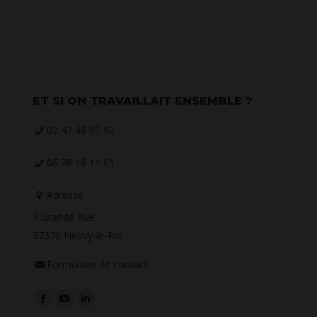
ET SI ON TRAVAILLAIT ENSEMBLE ?
02 47 48 05 92
06 78 18 11 61
Adresse
7 Grande Rue
37370 Neuvy-le-Roi
Formulaire de contact
Retrouvez-nous sur :
La
La
La