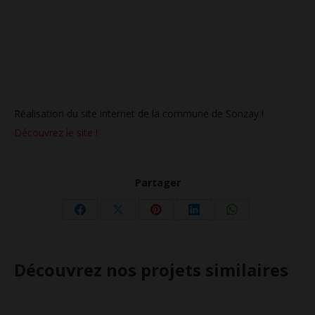
Réalisation du site internet de la commune de Sonzay !
Découvrez le site !
Partager
Partager
Partager
Partager
Partager
Partager
sur
sur
sur
sur
sur
Facebook
X
Pinterest
LinkedIn
WhatsApp
Découvrez nos projets similaires