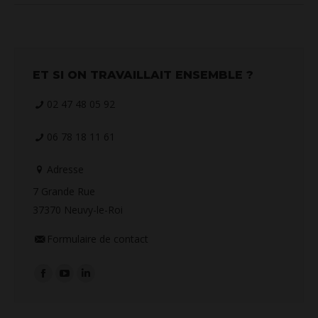
ET SI ON TRAVAILLAIT ENSEMBLE ?
02 47 48 05 92
06 78 18 11 61
Adresse
7 Grande Rue
37370 Neuvy-le-Roi
Formulaire de contact
Retrouvez-nous sur :
La
La
La
page
page
page
Facebook
YouTube
LinkedIn