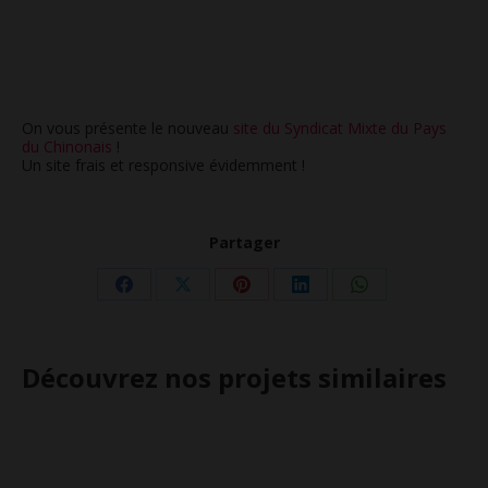
On vous présente le nouveau
site du Syndicat Mixte du Pays
du Chinonais
!
Un site frais et responsive évidemment !
Partager
Partager
Partager
Partager
Partager
Partager
sur
sur
sur
sur
sur
Facebook
X
Pinterest
LinkedIn
WhatsApp
Découvrez nos projets similaires