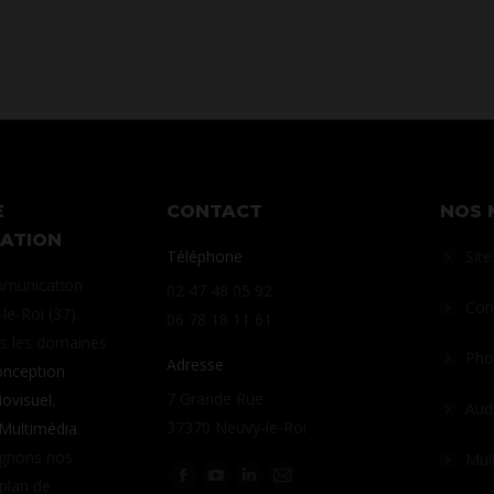
E
CONTACT
NOS 
ATION
Téléphone
Site
munication
02 47 48 05 92
Con
le-Roi (37).
06 78 18 11 61
ns les domaines
Pho
Adresse
nception
7 Grande Rue
iovisuel
,
Aud
37370 Neuvy-le-Roi
Multimédia
.
gnons nos
Mul
Retrouvez-nous sur :
 plan de
La
La
La
La