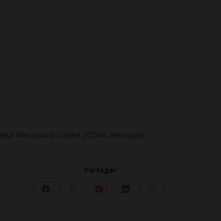
 deux films pour la société ZODIAC Aerospace
Partager
Partager
Partager
Partager
Partager
Partager
sur
sur
sur
sur
sur