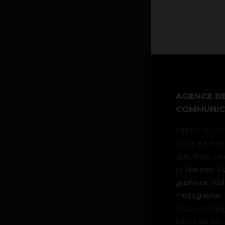
AGENCE D
COMMUNIC
Agence de com
située à Neuvy-
Spécialisés da
du
Site web
,
Co
graphique
,
Aud
Photographie
,
nous accompa
clients sur leur