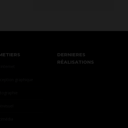
METIERS
DERNIERES
RÉALISATIONS
 internet
ception graphique
tographie
iovisuel
timédia